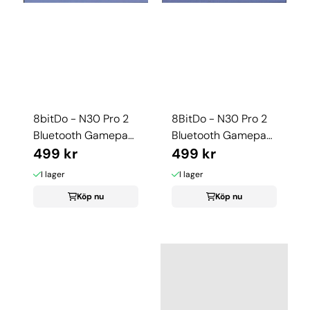
8bitDo - N30 Pro 2
8BitDo - N30 Pro 2
Bluetooth Gamepad
Bluetooth Gamepad
(Multicolor)
499 kr
(Svart)
499 kr
I lager
I lager
Köp nu
Köp nu