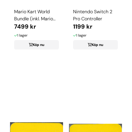
Mario Kart World
Nintendo Switch 2
Bundle (inkl. Mario
Pro Controller
Kart World ...
7499 kr
1199 kr
I lager
I lager
Köp nu
Köp nu