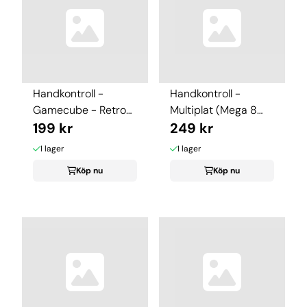
Handkontroll -
Handkontroll -
Gamecube - Retro-
Multiplat (Mega 8
Bit
199 kr
Button Arcade ...
249 kr
I lager
I lager
Köp nu
Köp nu