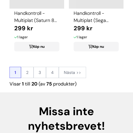
Handkontroll -
Handkontroll -
Multiplat (Saturn 8
Multiplat (Sega
Button Arcade ...
299 kr
Saturn8 Bit Arcade ...
299 kr
I lager
I lager
Köp nu
Köp nu
1
2
3
4
Nästa >>
Visar
1
till
20
(av
75
produkter)
Missa inte
nyhetsbrevet!