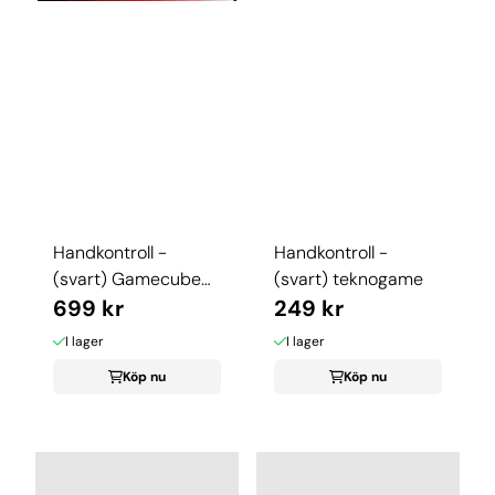
Handkontroll -
Handkontroll -
(svart) Gamecube
(svart) teknogame
orginal
699 kr
249 kr
I lager
I lager
Köp nu
Köp nu