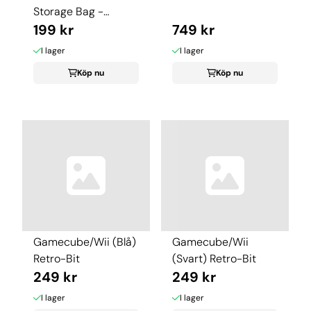
Storage Bag -
Nintendo Switch ...
199 kr
749 kr
I lager
I lager
Köp nu
Köp nu
Gamecube/Wii (Blå)
Gamecube/Wii
Retro-Bit
(Svart) Retro-Bit
249 kr
249 kr
I lager
I lager