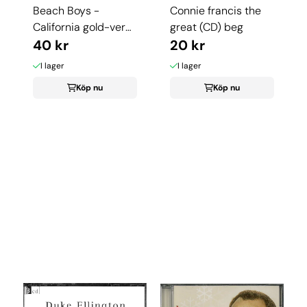
Beach Boys -
Connie francis the
California gold-very
great (CD) beg
best of (2cd) ...
40 kr
20 kr
I lager
I lager
Köp nu
Köp nu