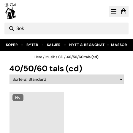
Hoppa till innehåll
KÖPER - BYTER - SÄLJER - NYTT & BEGAGNAT -
MÄSSOR
Hem
/
Musik
/
CD
/
40/50/60 tals (cd)
40/50/60 tals (cd)
Ny