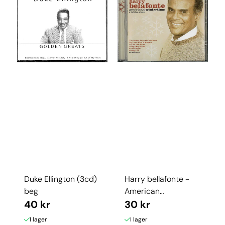
Duke Ellington (3cd)
Harry bellafonte -
beg
American
40 kr
Wintertime (CD) beg
30 kr
I lager
I lager