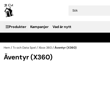
Hoppa till innehåll
Produkter
Kampanjer
Vad är nytt
Hem
/
Tv och Data Spel
/
Xbox 360
/
Äventyr (X360)
Äventyr (X360)