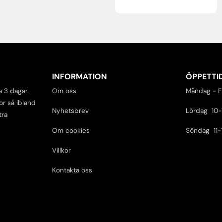
INFORMATION
ÖPPETTI
a 3 dagar.
Om oss
Måndag - F
or så ibland
Nyhetsbrev
Lördag 10-
tra
Om cookies
Söndag 11-
Villkor
Kontakta oss