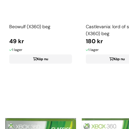
Beowulf (X360) beg
Castlevania: lord of
(X360) beg
49 kr
180 kr
I lager
I lager
Köp nu
Köp nu