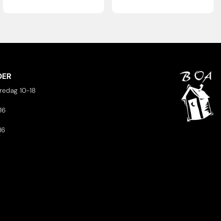
DER
redag 10-18
16
16