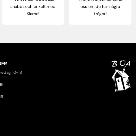
snabbt och enkelt med
oss om du har några
Klarna!
frågor!
DER
redag 10-18
16
16