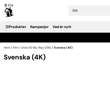
Hoppa till innehåll
Produkter
Kampanjer
Vad är nytt
Hem
/
Film
/
Ultra HD Blu-Ray ((4K)
/
Svenska (4K)
Svenska (4K)