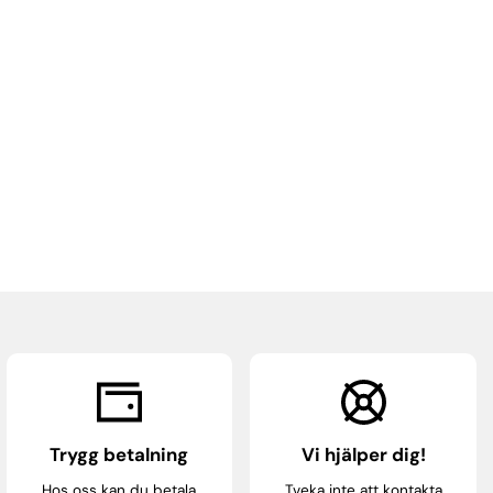
Trygg betalning
Vi hjälper dig!
Hos oss kan du betala
Tveka inte att kontakta