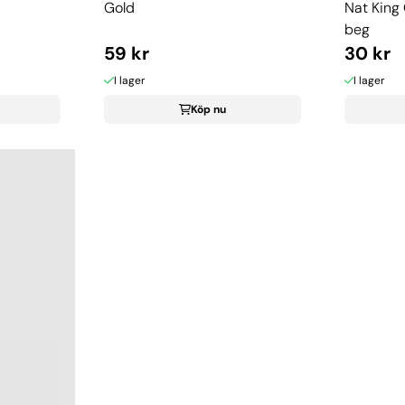
Gold
Nat King C
beg
59 kr
30 kr
I lager
I lager
Köp nu