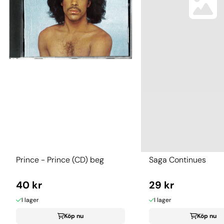
Prince - Prince (CD) beg
Saga Continues
40 kr
29 kr
I lager
I lager
Köp nu
Köp nu