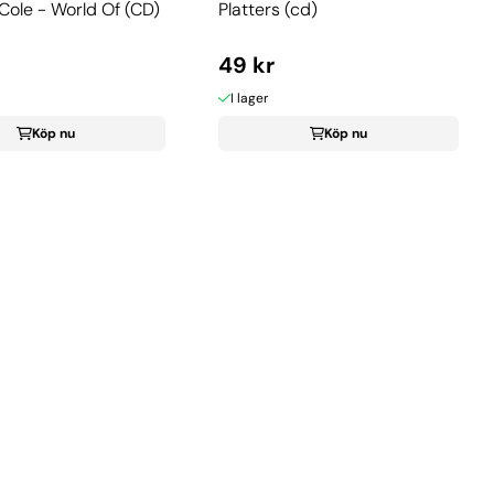
ole - World Of (CD)
Platters (cd)
49 kr
I lager
Köp nu
Köp nu