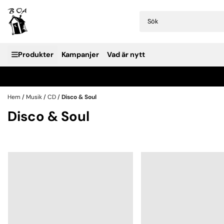
Hoppa till innehåll
Produkter
Kampanjer
Vad är nytt
Hem
/
Musik
/
CD
/
Disco & Soul
Disco & Soul