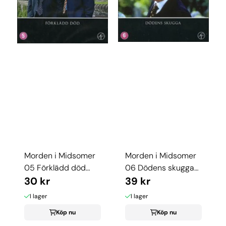
Morden i Midsomer
Morden i Midsomer
05 Förklädd död
06 Dödens skugga
(dvd) beg
30 kr
(dvd)
39 kr
I lager
I lager
Köp nu
Köp nu