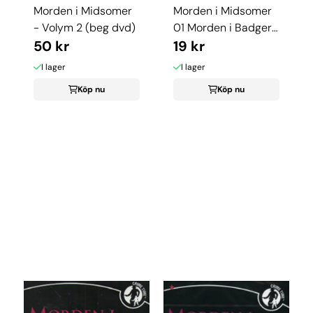
Morden i Midsomer
Morden i Midsomer
- Volym 2 (beg dvd)
01 Morden i Badgers
50 kr
Drift (dvd) ...
19 kr
I lager
I lager
Köp nu
Köp nu