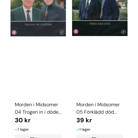
Morden i Midsomer
Morden i Midsomer
04 Trogen in i döden
05 Förklädd död
(dvd) beg
30 kr
(dvd)
39 kr
I lager
I lager