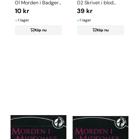
01 Morden i Badgers
02 Skrivet i blod
Drift (dvd) ...
10 kr
(dvd)
39 kr
I lager
I lager
Köp nu
Köp nu