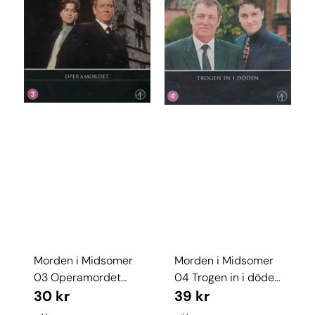
Morden i Midsomer
Morden i Midsomer
03 Operamordet
04 Trogen in i döden
(dvd) beg
30 kr
(dvd)
39 kr